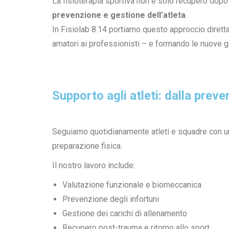
La fisioterapia sportiva non è solo recupero dopo
prevenzione e gestione dell’atleta
.
In Fisiolab 8.14 portiamo questo approccio diretta
amatori ai professionisti – e formando le nuove g
Supporto agli atleti: dalla prev
Seguiamo quotidianamente atleti e squadre con un
preparazione fisica.
Il nostro lavoro include:
Valutazione funzionale e biomeccanica
Prevenzione degli infortuni
Gestione dei carichi di allenamento
Recupero post-trauma e ritorno allo sport