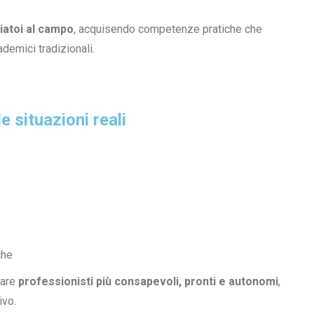
liatoi al campo
, acquisendo competenze pratiche che
emici tradizionali.
 situazioni reali
che
tare
professionisti più consapevoli, pronti e autonomi
,
ivo.