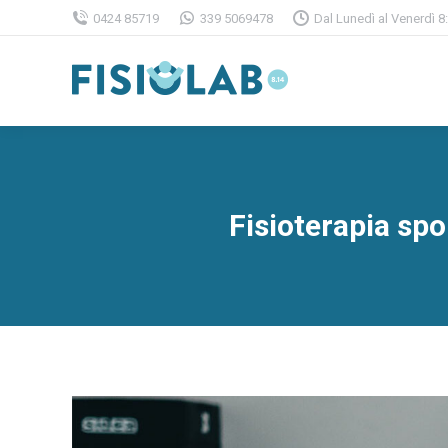
0424 85719
339 5069478
Dal Lunedì al Venerdì 8:
Fisioterapia spo