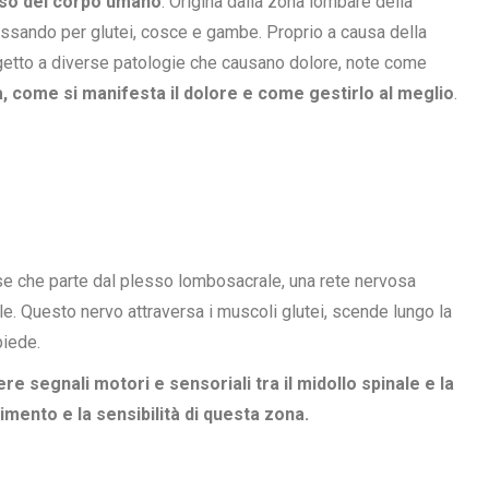
noso del corpo umano
. Origina dalla zona lombare della
assando per glutei, cosce e gambe. Proprio a causa della
getto a diverse patologie che causano dolore, note come
ta, come si manifesta il dolore e come gestirlo al meglio
.
vose che parte dal plesso lombosacrale, una rete nervosa
ale. Questo nervo attraversa i muscoli glutei, scende lungo la
piede.
re segnali motori e sensoriali tra il midollo spinale e la
mento e la sensibilità di questa zona.