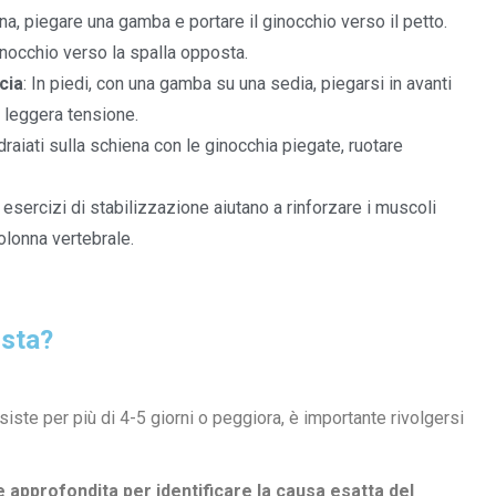
ena, piegare una gamba e portare il ginocchio verso il petto.
inocchio verso la spalla opposta.
cia
: In piedi, con una gamba su una sedia, piegarsi in avanti
a leggera tensione.
draiati sulla schiena con le ginocchia piegate, ruotare
 esercizi di stabilizzazione aiutano a rinforzare i muscoli
olonna vertebrale.
ista?
iste per più di 4-5 giorni o peggiora, è importante rivolgersi
 approfondita per identificare la causa esatta del