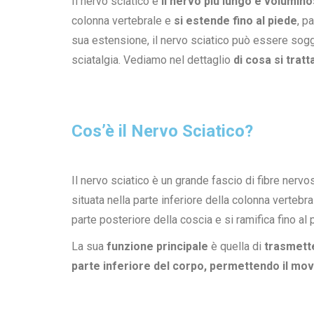
Il nervo sciatico è
il nervo più lungo e volumi
colonna vertebrale e
si estende fino al piede
, p
sua estensione, il nervo sciatico può essere sog
sciatalgia. Vediamo nel dettaglio
di cosa si trat
Cos’è il Nervo Sciatico?
Il nervo sciatico è un grande fascio di fibre ner
situata nella parte inferiore della colonna vertebr
parte posteriore della coscia e si ramifica fino al 
La sua
funzione principale
è quella di
trasmette
parte inferiore del corpo, permettendo il movi