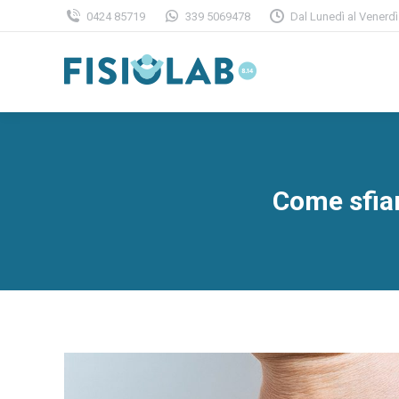
0424 85719
339 5069478
Dal Lunedì al Venerdì
Come sfiam