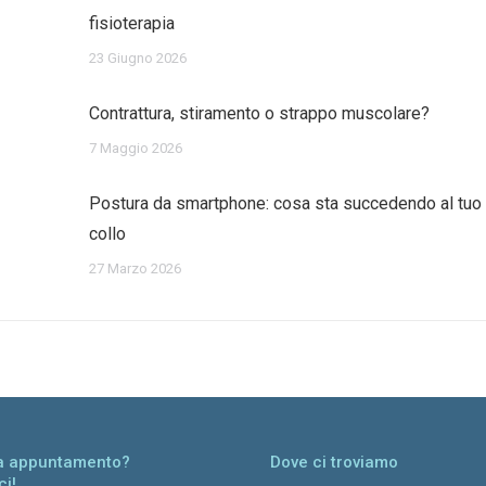
fisioterapia
23 Giugno 2026
Contrattura, stiramento o strappo muscolare?
7 Maggio 2026
Postura da smartphone: cosa sta succedendo al tuo
collo
27 Marzo 2026
ta appuntamento?
Dove ci troviamo
ci!