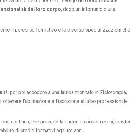
della salute e del benessere, svolge
un ruolo cruciale
funzionalità del loro corpo
, dopo un infortunio o una
eme il percorso formativo e le diverse specializzazioni che
ità, per poi accedere a una laurea triennale in Fisioterapia,
ttenere l’abilitazione e l’iscrizione all’albo professionale.
ione continua, che prevede la partecipazione a corsi, master
ilito di crediti formativi ogni tre anni.