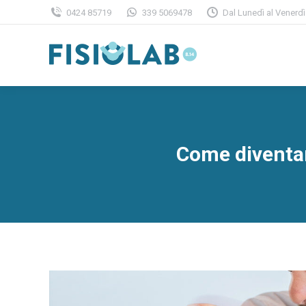
0424 85719
339 5069478
Dal Lunedì al Venerdì
Come diventar